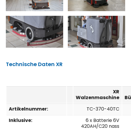
Technische Daten XR
XR
Walzenmaschine
Bü
Artikelnummer:
TC-370-40TC
Inklusive:
6 x Batterie 6V
420AH/C20 nass