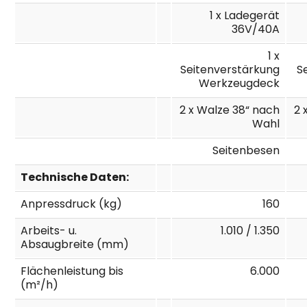
1 x Ladegerät
36V/40A
1 x
Seitenverstärkung
S
Werkzeugdeck
2 x Walze 38“ nach
2 
Wahl
Seitenbesen
Technische Daten:
Anpressdruck (kg)
160
Arbeits- u.
1.010 / 1.350
Absaugbreite (mm)
Flächenleistung bis
6.000
(m²/h)